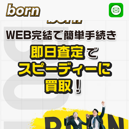
WEB完結で簡単手続き
即日査定
で
スピーディーに
買取
！