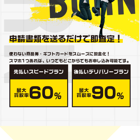
申請書類を送るだけで即査定！
使わない商品券・ギフトカードをスムーズに現金化！
スマホ1つあれば、いつでもどこからでもお申し込み可能です。
先払いスピードプラン
後払いデリバリープラン
60
90
最大
最大
％
％
買取率
買取率